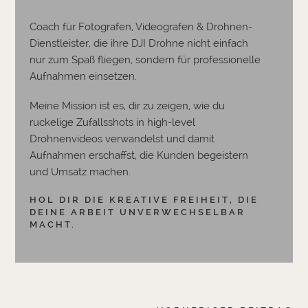
Coach für Fotografen, Videografen & Drohnen-
Dienstleister, die ihre DJI Drohne nicht einfach
nur zum Spaß fliegen, sondern für professionelle
Aufnahmen einsetzen.
Meine Mission ist es, dir zu zeigen, wie du
ruckelige Zufallsshots in high-level
Drohnenvideos verwandelst und damit
Aufnahmen erschaffst, die Kunden begeistern
und Umsatz machen.
HOL DIR DIE KREATIVE FREIHEIT, DIE
DEINE ARBEIT UNVERWECHSELBAR
MACHT.