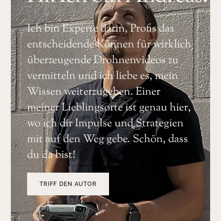
Ich bin Experte darin, Profis das
entscheidende Können für wirklich
überzeugende Drohnenvideos zu
vermitteln und ich liebe es, mein
Wissen weiterzugeben. Einer
meiner Lieblingsorte ist genau hier,
wo ich dir Impulse und Strategien
mit auf den Weg gebe. Schön, dass
du da bist!
TRIFF DEN AUTOR