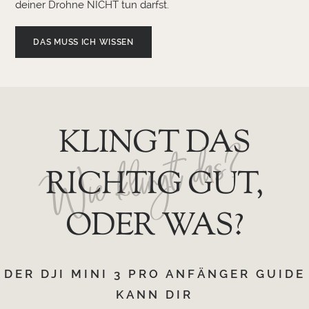
deiner Drohne NICHT tun darfst.
DAS MUSS ICH WISSEN
KLINGT DAS
Wie klingt das?
RICHTIG GUT,
ODER WAS?
DER DJI MINI 3 PRO ANFÄNGER GUIDE
KANN DIR