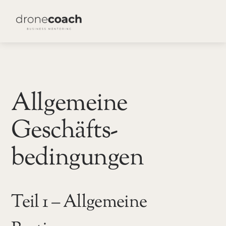
Skip
ME
to
content
Allgemeine
Geschäfts-
bedingungen
Teil 1 – Allgemeine