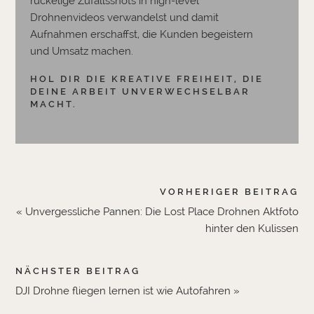
ruckelige Zufallsshots in high-level
Drohnenvideos verwandelst und damit
Aufnahmen erschaffst, die Kunden begeistern
und Umsatz machen.
HOL DIR DIE KREATIVE FREIHEIT, DIE
DEINE ARBEIT UNVERWECHSELBAR
MACHT.
VORHERIGER BEITRAG
« Unvergessliche Pannen: Die Lost Place Drohnen Aktfoto
hinter den Kulissen
NÄCHSTER BEITRAG
DJI Drohne fliegen lernen ist wie Autofahren »