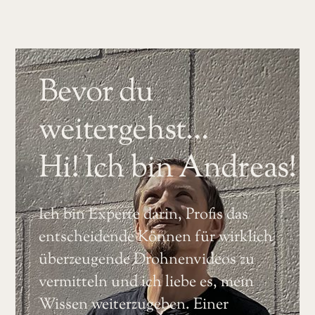
Bevor du
weitergehst…
Hi! Ich bin Andreas!
Ich bin Experte darin, Profis das
entscheidende Können für wirklich
überzeugende Drohnenvideos zu
vermitteln und ich liebe es, mein
Wissen weiterzugeben. Einer