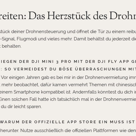
eiten: Das Herzstück des Drohn
ck deiner Drohnensteuerung und öffnet die Tür zu einem reibungs
-Signal, Flugmodi und vieles mehr. Damit behältst du jederzeit di
k behalten.
EGEN DER DJI MINI 3 PRO MIT DER DJI FLY APP 
 SO VERMEIDEST DU BÖSE ÜBERRASCHUNGEN MIT 
st. Vor einigen Jahren gab es bei mir in der Drohnenvermietung
ht mehr beobachtet, dafür kamen vermehrt Themen mit chinesische
mit deinem Smartphone kompatibel ist. Andernfalls könntest du di
nen solchen Fall hatte ich tatsächlich mal in der Drohnenvermi
u dir leicht sparen.
 WARUM DER OFFIZIELLE APP STORE EIN MUSS IST
 herunter. Nutze ausschließlich die offiziellen Plattformen wie d