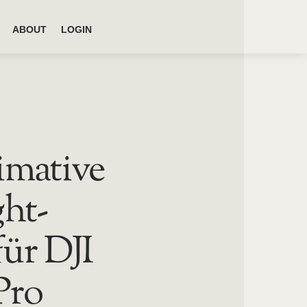
ABOUT
LOGIN
imative
ght-
ür DJI
Pro