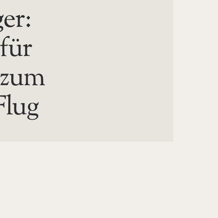
er:
 für
 zum
Flug