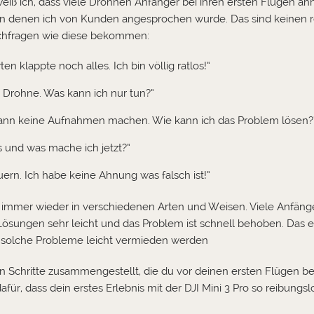
iß ich, dass viele Drohnen Anfänger bei ihren ersten Flügen ä
gen denen ich von Kunden angesprochen wurde. Das sind keinen 
achfragen wie diese bekommen:
en klappte noch alles. Ich bin völlig ratlos!“
r Drohne. Was kann ich nur tun?“
h kann keine Aufnahmen machen. Wie kann ich das Problem lösen?
 und was mache ich jetzt?“
euern. Ich habe keine Ahnung was falsch ist!“
 immer wieder in verschiedenen Arten und Weisen. Viele Anfänger s
ösungen sehr leicht und das Problem ist schnell behoben. Das eig
n solche Probleme leicht vermieden werden
ten Schritte zusammengestellt, die du vor deinen ersten Flügen bea
ür, dass dein erstes Erlebnis mit der DJI Mini 3 Pro so reibungsl