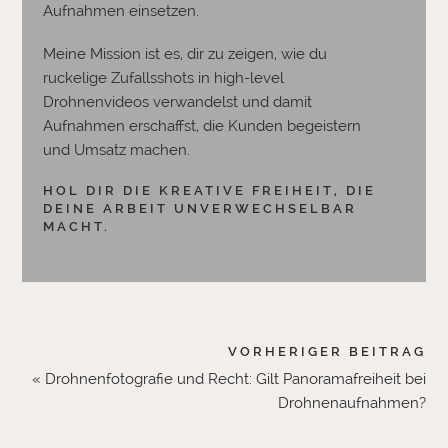
Aufnahmen einsetzen.
Meine Mission ist es, dir zu zeigen, wie du
ruckelige Zufallsshots in high-level
Drohnenvideos verwandelst und damit
Aufnahmen erschaffst, die Kunden begeistern
und Umsatz machen.
HOL DIR DIE KREATIVE FREIHEIT, DIE
DEINE ARBEIT UNVERWECHSELBAR
MACHT.
VORHERIGER BEITRAG
« Drohnenfotografie und Recht: Gilt Panoramafreiheit bei
Drohnenaufnahmen?