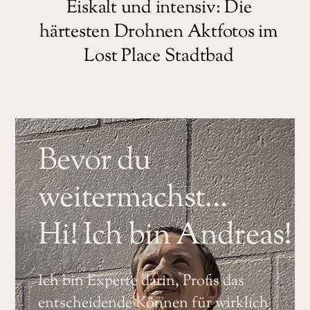
Eiskalt und intensiv: Die
härtesten Drohnen Aktfotos im
Lost Place Stadtbad
Bevor du
weitermachst…
Hi! Ich bin Andreas!
Ich bin Experte darin, Profis das
entscheidende Können für wirklich