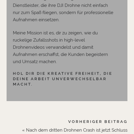
Dienstleister, die ihre DJI Drohne nicht einfach
nur zum Spaß fliegen, sondern für professionelle
Aufnahmen einsetzen.
Meine Mission ist es, dir zu zeigen, wie du
ruckelige Zufallsshots in high-level
Drohnenvideos verwandelst und damit
Aufnahmen erschaffst, die Kunden begeistern
und Umsatz machen.
HOL DIR DIE KREATIVE FREIHEIT, DIE
DEINE ARBEIT UNVERWECHSELBAR
MACHT.
VORHERIGER BEITRAG
« Nach dem dritten Drohnen Crash ist jetzt Schluss