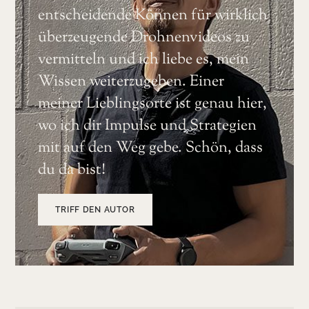
entscheidende Können für wirklich
überzeugende Drohnenvideos zu
vermitteln und ich liebe es, mein
Wissen weiterzugeben. Einer
meiner Lieblingsorte ist genau hier,
wo ich dir Impulse und Strategien
mit auf den Weg gebe. Schön, dass
du da bist!
TRIFF DEN AUTOR