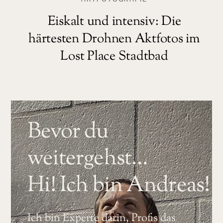
Eiskalt und intensiv: Die
härtesten Drohnen Aktfotos im
Lost Place Stadtbad
Bevor du
weitergehst…
Hi! Ich bin Andreas!
Ich bin Experte darin, Profis das