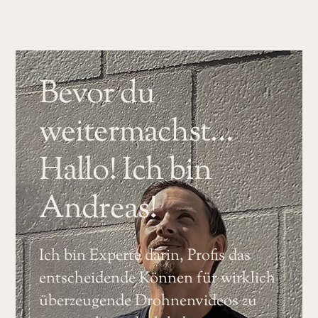
Bevor du
weitermachst…
Hallo! Ich bin
Andreas!
Ich bin Experte darin, Profis das
entscheidende Können für wirklich
überzeugende Drohnenvideos zu