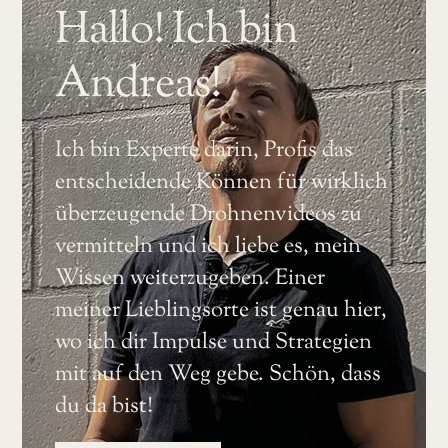
Hallo! Ich bin
Andreas!
Ich bin Experte darin, Profis das
entscheidende Können für wirklich
überzeugende Drohnenvideos zu
vermitteln und ich liebe es, mein
Wissen weiterzugeben. Einer
meiner Lieblingsorte ist genau hier,
wo ich dir Impulse und Strategien
mit auf den Weg gebe. Schön, dass
du da bist!