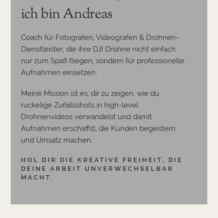
ich bin Andreas
Coach für Fotografen, Videografen & Drohnen-
Dienstleister, die ihre DJI Drohne nicht einfach
nur zum Spaß fliegen, sondern für professionelle
Aufnahmen einsetzen.
Meine Mission ist es, dir zu zeigen, wie du
ruckelige Zufallsshots in high-level
Drohnenvideos verwandelst und damit
Aufnahmen erschaffst, die Kunden begeistern
und Umsatz machen.
HOL DIR DIE KREATIVE FREIHEIT, DIE
DEINE ARBEIT UNVERWECHSELBAR
MACHT.