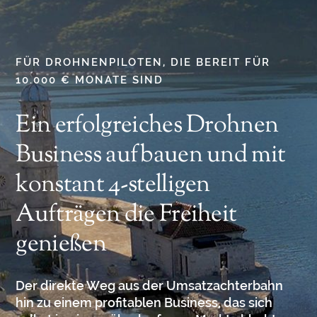
FÜR DROHNENPILOTEN, DIE BEREIT FÜR
10.000 € MONATE SIND
Ein erfolgreiches Drohnen
Business aufbauen und mit
konstant 4-stelligen
Aufträgen die Freiheit
genießen
Der direkte Weg aus der Umsatzachterbahn
hin zu einem profitablen Business, das sich