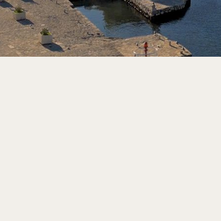
Du steckst unendlich viel Energie und
Zeit in deine Aufnahmen. Und trotzdem
fühlt es sich am Monatsende so an, als
würdest du dich von einem Mini-
Auftrag zum nächsten hangeln.
Es ist frustrierend, in zähen